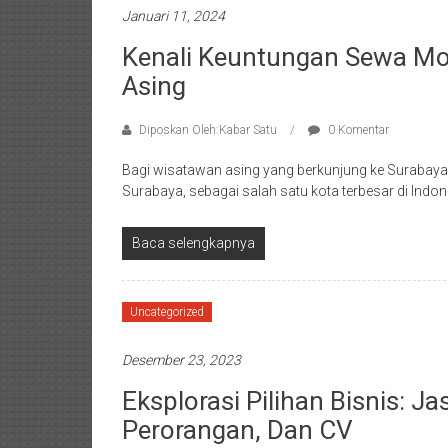
Januari 11, 2024
Kenali Keuntungan Sewa Mo
Asing
Diposkan Oleh:Kabar Satu
0 Komentar
Bagi wisatawan asing yang berkunjung ke Surabaya, 
Surabaya, sebagai salah satu kota terbesar di Ind
Baca selengkapnya
Uncategorized
Desember 23, 2023
Eksplorasi Pilihan Bisnis: J
Perorangan, Dan CV