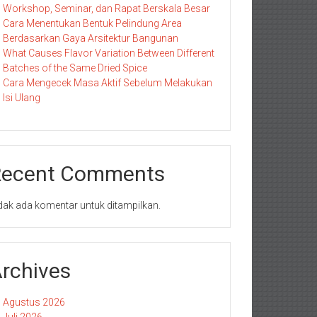
Workshop, Seminar, dan Rapat Berskala Besar
Cara Menentukan Bentuk Pelindung Area
Berdasarkan Gaya Arsitektur Bangunan
What Causes Flavor Variation Between Different
Batches of the Same Dried Spice
Cara Mengecek Masa Aktif Sebelum Melakukan
Isi Ulang
Recent Comments
dak ada komentar untuk ditampilkan.
rchives
Agustus 2026