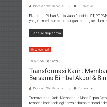
Diposkan Oleh:Kabar Satu
0 Komentar
Eksplorasi Pilihan Bisnis: Jasa Pendirian PT, PT 
yang memerlukan pertimbangan matang sebelum me
Baca selengkapnya
Uncategorized
Desember 19, 2023
Transformasi Karir : Memb
Bersama Bimbel Akpol & Bim
Diposkan Oleh:Kabar Satu
0 Komentar
Transformasi Karir : Membangun Masa Depan Gemi
terhadap karir tidak lagi hanya sebatas mencari pek