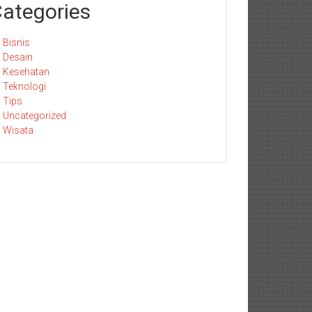
ategories
Bisnis
Desain
Kesehatan
Teknologi
Tips
Uncategorized
Wisata