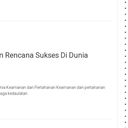
an Rencana Sukses Di Dunia
 Dunia Keamanan dan Pertahanan Keamanan dan pertahanan
jaga kedaulatan