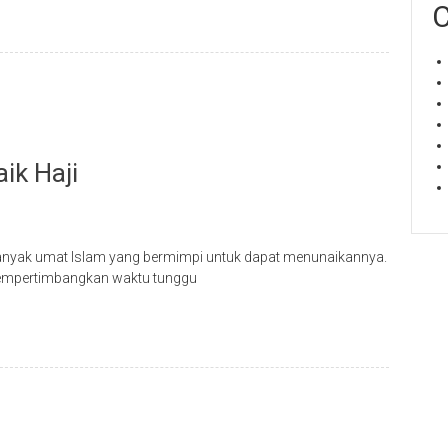
C
ik Haji
banyak umat Islam yang bermimpi untuk dapat menunaikannya.
 mempertimbangkan waktu tunggu