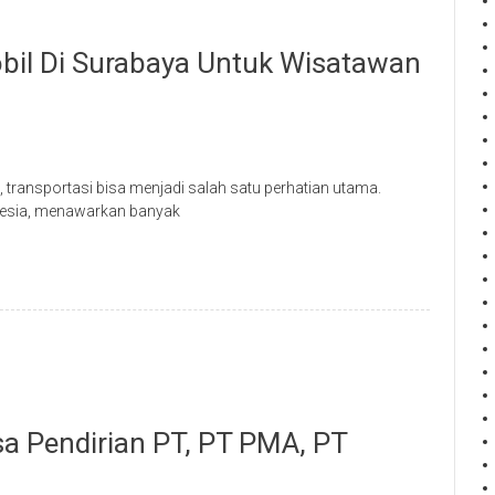
bil Di Surabaya Untuk Wisatawan
transportasi bisa menjadi salah satu perhatian utama.
onesia, menawarkan banyak
asa Pendirian PT, PT PMA, PT