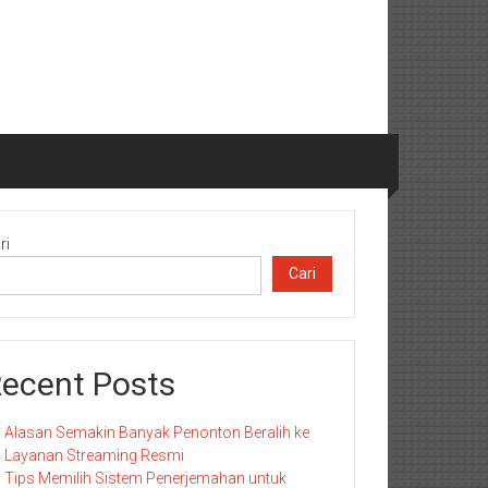
ri
Cari
ecent Posts
Alasan Semakin Banyak Penonton Beralih ke
Layanan Streaming Resmi
Tips Memilih Sistem Penerjemahan untuk