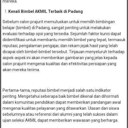
mereka.
Kenali Bimbel AKMIL Terbaik di Padang
Sebelum calon prajurit memutuskan untuk memilih bimbingan
belajar (bimbel) di Padang, sangat penting untuk melakukan
evaluasi terhadap opsi yang tersedia. Sejumlah faktor kunci dapat
diidentifikasi untuk membantu memilih bimbel yang tepat, termasuk
reputasi, pengalaman pengajar, dan rekam jejak hasil yang telah
dicapai oleh bimbel-bimbel tersebut. Tinjauan menyeluruh terhadap
aspek-aspek ini akan memberikan gambaran yang jelas kepada
calon prajurit mengenai kualitas dan efektivitas persiapan yang
akan mereka terima.
Pertama-tama, reputasi bimbel menjadi salah satu indikator
penting. Mengetahui seberapa baik bimbel dikenal dan dihormati
dalam komunitas pendidikan dapat memberikan pandangan awal
mengenai kualitas pelayanan yang ditawarkan. Ulasan dari siswa
sebelumnya atau referensi dari alumni yang telah sukses dalam
ujian seleksi AKMIL dapat memberikan wawasan yang berharga.