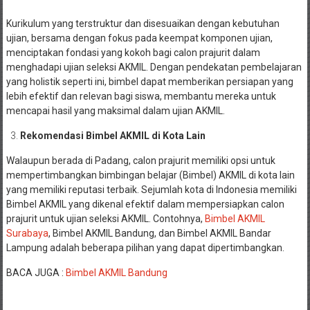
Kurikulum yang terstruktur dan disesuaikan dengan kebutuhan
ujian, bersama dengan fokus pada keempat komponen ujian,
menciptakan fondasi yang kokoh bagi calon prajurit dalam
menghadapi ujian seleksi AKMIL. Dengan pendekatan pembelajaran
yang holistik seperti ini, bimbel dapat memberikan persiapan yang
lebih efektif dan relevan bagi siswa, membantu mereka untuk
mencapai hasil yang maksimal dalam ujian AKMIL.
Rekomendasi Bimbel AKMIL di Kota Lain
Walaupun berada di Padang, calon prajurit memiliki opsi untuk
mempertimbangkan bimbingan belajar (Bimbel) AKMIL di kota lain
yang memiliki reputasi terbaik. Sejumlah kota di Indonesia memiliki
Bimbel AKMIL yang dikenal efektif dalam mempersiapkan calon
prajurit untuk ujian seleksi AKMIL. Contohnya,
Bimbel AKMIL
Surabaya
, Bimbel AKMIL Bandung, dan Bimbel AKMIL Bandar
Lampung adalah beberapa pilihan yang dapat dipertimbangkan.
BACA JUGA :
Bimbel AKMIL Bandung