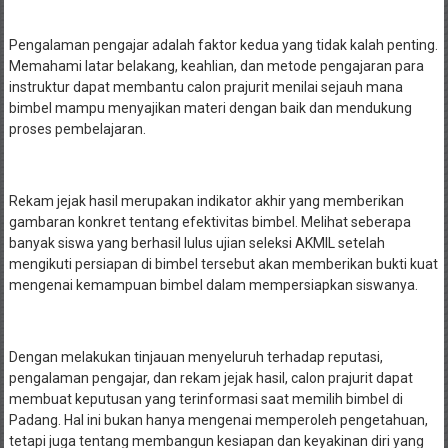
Pengalaman pengajar adalah faktor kedua yang tidak kalah penting.
Memahami latar belakang, keahlian, dan metode pengajaran para
instruktur dapat membantu calon prajurit menilai sejauh mana
bimbel mampu menyajikan materi dengan baik dan mendukung
proses pembelajaran.
Rekam jejak hasil merupakan indikator akhir yang memberikan
gambaran konkret tentang efektivitas bimbel. Melihat seberapa
banyak siswa yang berhasil lulus ujian seleksi AKMIL setelah
mengikuti persiapan di bimbel tersebut akan memberikan bukti kuat
mengenai kemampuan bimbel dalam mempersiapkan siswanya.
Dengan melakukan tinjauan menyeluruh terhadap reputasi,
pengalaman pengajar, dan rekam jejak hasil, calon prajurit dapat
membuat keputusan yang terinformasi saat memilih bimbel di
Padang. Hal ini bukan hanya mengenai memperoleh pengetahuan,
tetapi juga tentang membangun kesiapan dan keyakinan diri yang