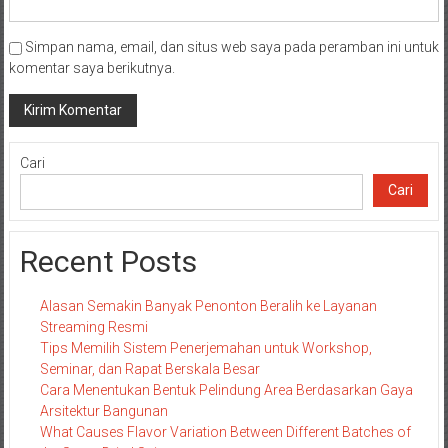
Simpan nama, email, dan situs web saya pada peramban ini untuk
komentar saya berikutnya.
Cari
Cari
Recent Posts
Alasan Semakin Banyak Penonton Beralih ke Layanan
Streaming Resmi
Tips Memilih Sistem Penerjemahan untuk Workshop,
Seminar, dan Rapat Berskala Besar
Cara Menentukan Bentuk Pelindung Area Berdasarkan Gaya
Arsitektur Bangunan
What Causes Flavor Variation Between Different Batches of