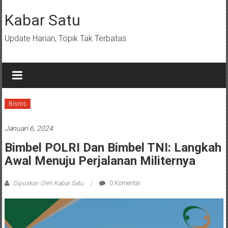
Lompat
ke
Kabar Satu
konten
Update Harian, Topik Tak Terbatas
Bisnis
Januari 6, 2024
Bimbel POLRI Dan Bimbel TNI: Langkah
Awal Menuju Perjalanan Militernya
Diposkan Oleh:Kabar Satu
0 Komentar