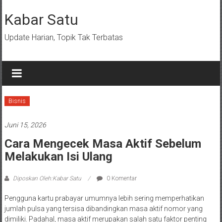
Lompat
ke
Kabar Satu
konten
Update Harian, Topik Tak Terbatas
Bisnis
Juni 15, 2026
Cara Mengecek Masa Aktif Sebelum
Melakukan Isi Ulang
Diposkan Oleh:Kabar Satu
0 Komentar
Pengguna kartu prabayar umumnya lebih sering memperhatikan
jumlah pulsa yang tersisa dibandingkan masa aktif nomor yang
dimiliki. Padahal, masa aktif merupakan salah satu faktor penting