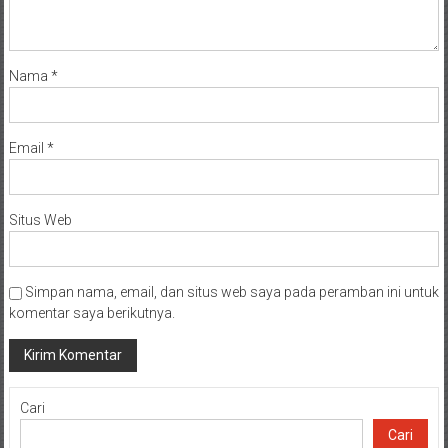
Nama
*
Email
*
Situs Web
Simpan nama, email, dan situs web saya pada peramban ini untuk
komentar saya berikutnya.
Cari
Cari