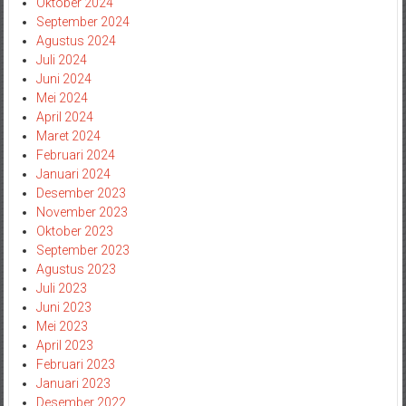
Oktober 2024
September 2024
Agustus 2024
Juli 2024
Juni 2024
Mei 2024
April 2024
Maret 2024
Februari 2024
Januari 2024
Desember 2023
November 2023
Oktober 2023
September 2023
Agustus 2023
Juli 2023
Juni 2023
Mei 2023
April 2023
Februari 2023
Januari 2023
Desember 2022