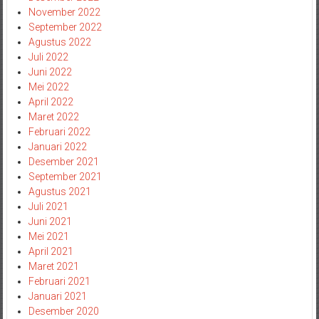
November 2022
September 2022
Agustus 2022
Juli 2022
Juni 2022
Mei 2022
April 2022
Maret 2022
Februari 2022
Januari 2022
Desember 2021
September 2021
Agustus 2021
Juli 2021
Juni 2021
Mei 2021
April 2021
Maret 2021
Februari 2021
Januari 2021
Desember 2020