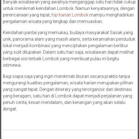
Banyak wisatawan yang awalnya menganggap satu hari tidak cukup
untuk menikmati keindahan Lombok. Namun kenyataannya, dengan
perencanaan yang tepat,
trip harian Lombok
mampu menghadirkan
pengalaman wisata yang lengkap dan memuaskan.
Keindahan pantai yang memukau, budaya masyarakat Sasak yang
unik, panorama alam yang masih alami, serta keramahan penduduk
lokal menjadi kombinasi yang menciptakan pengalaman berlibur
yang sulit dilupakan. Dalam satu hari saja, wisatawan dapat melihat
berbagai sisi terbaik Lombok yang membuat pulau ini begitu
istimewa.
Bagi siapa saja yang ingin menikmati liburan secara praktis tanpa
mengurangi kualitas pengalaman, wisata harian merupakan pilihan
yang sangat tepat. Dengan itinerary yang terorganisir dan destinasi
yang beragam, satu hari di Lombok dapat menjadi perjalanan yang
penuh cerita, kesan mendalam, dan kenangan yang akan selalu
diingat.