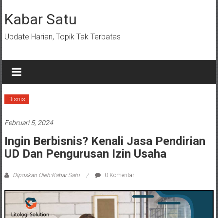
Lompat
ke
Kabar Satu
konten
Update Harian, Topik Tak Terbatas
Bisnis
Februari 5, 2024
Ingin Berbisnis? Kenali Jasa Pendirian
UD Dan Pengurusan Izin Usaha
Diposkan Oleh:Kabar Satu
0 Komentar