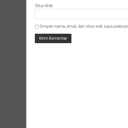
Situs Web
Simpan nama, email, dan situs web saya pada pe