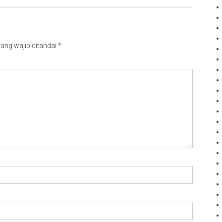
ang wajib ditandai
*