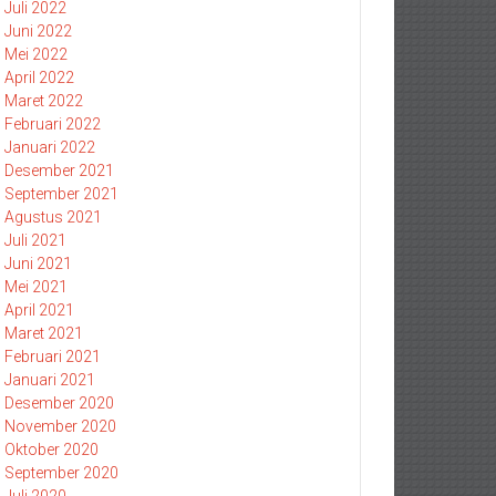
Juli 2022
Juni 2022
Mei 2022
April 2022
Maret 2022
Februari 2022
Januari 2022
Desember 2021
September 2021
Agustus 2021
Juli 2021
Juni 2021
Mei 2021
April 2021
Maret 2021
Februari 2021
Januari 2021
Desember 2020
November 2020
Oktober 2020
September 2020