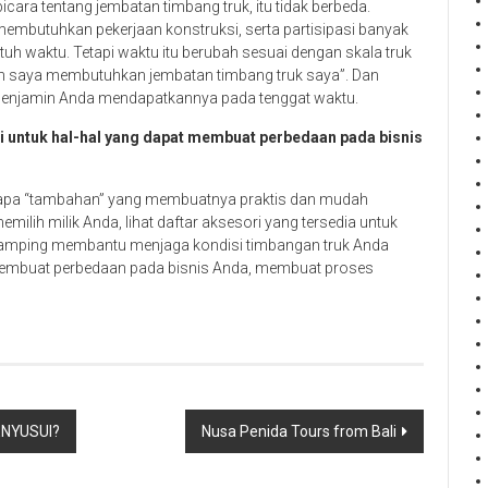
bicara tentang jembatan timbang truk, itu tidak berbeda.
embutuhkan pekerjaan konstruksi, serta partisipasi banyak
uh waktu. Tetapi waktu itu berubah sesuai dengan skala truk
apan saya membutuhkan jembatan timbang truk saya”. Dan
menjamin Anda mendapatkannya pada tenggat waktu.
i untuk hal-hal yang dapat membuat perbedaan pada bisnis
erapa “tambahan” yang membuatnya praktis dan mudah
milih milik Anda, lihat daftar aksesori yang tersedia untuk
samping membantu menjaga kondisi timbangan truk Anda
 membuat perbedaan pada bisnis Anda, membuat proses
NYUSUI?
Nusa Penida Tours from Bali