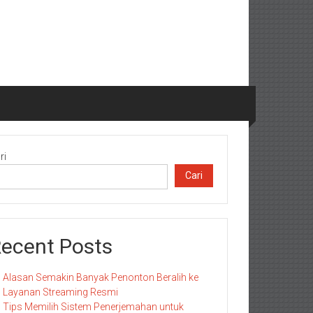
ri
Cari
ecent Posts
Alasan Semakin Banyak Penonton Beralih ke
Layanan Streaming Resmi
Tips Memilih Sistem Penerjemahan untuk