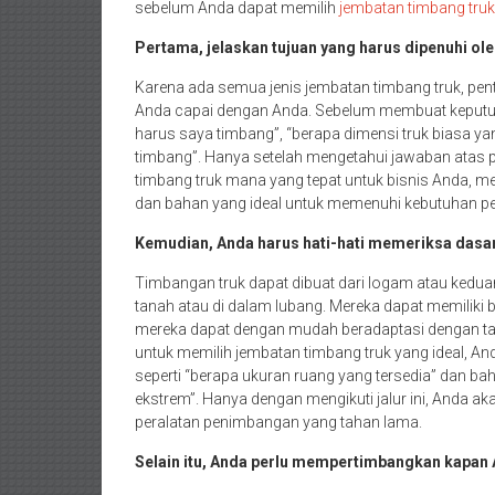
sebelum Anda dapat memilih
jembatan timbang truk
Pertama, jelaskan tujuan yang harus dipenuhi ole
Karena ada semua jenis jembatan timbang truk, pen
Anda capai dengan Anda. Sebelum membuat keputus
harus saya timbang”, “berapa dimensi truk biasa yan
timbang”. Hanya setelah mengetahui jawaban atas 
timbang truk mana yang tepat untuk bisnis Anda, me
dan bahan yang ideal untuk memenuhi kebutuhan 
Kemudian, Anda harus hati-hati memeriksa dasa
Timbangan truk dapat dibuat dari logam atau kedua
tanah atau di dalam lubang. Mereka dapat memiliki
mereka dapat dengan mudah beradaptasi dengan tan
untuk memilih jembatan timbang truk yang ideal, A
seperti “berapa ukuran ruang yang tersedia” dan 
ekstrem”. Hanya dengan mengikuti jalur ini, Anda a
peralatan penimbangan yang tahan lama.
Selain itu, Anda perlu mempertimbangkan kapan A