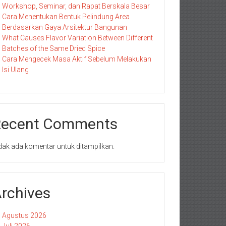
Workshop, Seminar, dan Rapat Berskala Besar
Cara Menentukan Bentuk Pelindung Area
Berdasarkan Gaya Arsitektur Bangunan
What Causes Flavor Variation Between Different
Batches of the Same Dried Spice
Cara Mengecek Masa Aktif Sebelum Melakukan
Isi Ulang
Recent Comments
dak ada komentar untuk ditampilkan.
rchives
Agustus 2026