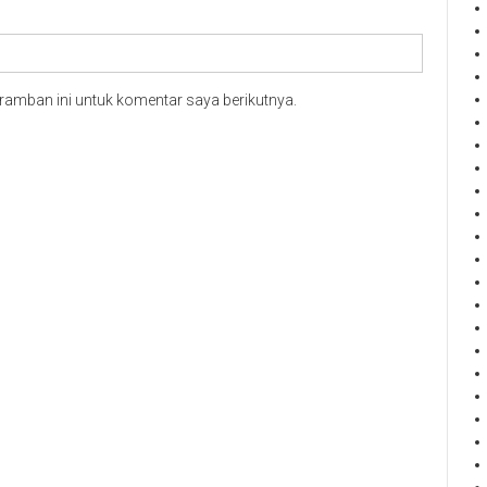
ramban ini untuk komentar saya berikutnya.