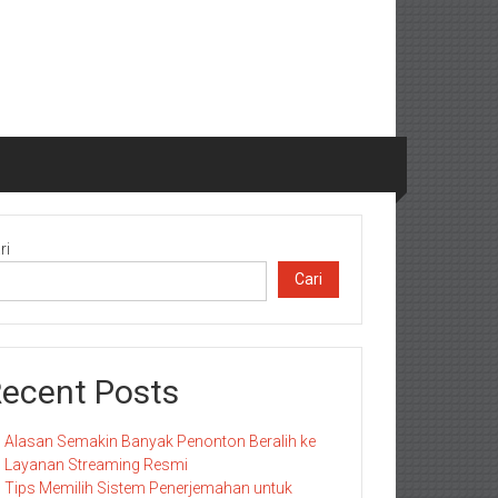
ri
Cari
ecent Posts
Alasan Semakin Banyak Penonton Beralih ke
Layanan Streaming Resmi
Tips Memilih Sistem Penerjemahan untuk