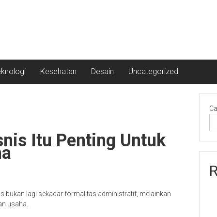
eknologi
Kesehatan
Desain
Uncategorized
Ca
nis Itu Penting Untuk
ha
R
as bukan lagi sekadar formalitas administratif, melainkan
an usaha.