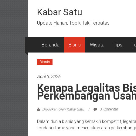
Lompat
ke
Kabar Satu
konten
Update Harian, Topik Tak Terbatas
Beranda
Bisnis
Wisata
Tips
T
Bisnis
April 3, 2026
Kenapa Legalitas Bis
Perkembangan Usa
Diposkan Oleh:Kabar Satu
0 Komentar
Dalam dunia bisnis yang semakin kompetitif, legalit
fondasi utama yang menentukan arah perkembang