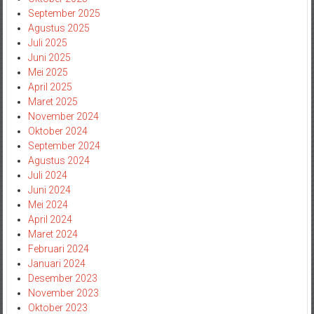
September 2025
Agustus 2025
Juli 2025
Juni 2025
Mei 2025
April 2025
Maret 2025
November 2024
Oktober 2024
September 2024
Agustus 2024
Juli 2024
Juni 2024
Mei 2024
April 2024
Maret 2024
Februari 2024
Januari 2024
Desember 2023
November 2023
Oktober 2023