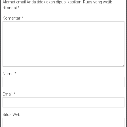
Alamat email Anda tidak akan dipublikasikan.
Ruas yang wajib
ditandai
*
Komentar
*
Nama
*
Email
*
Situs Web