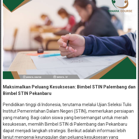
Maksimalkan Peluang Kesuksesan: Bimbel STIN Palembang dan
Bimbel STIN Pekanbaru
Pendidikan tinggi di Indonesia, terutama melalui Ujian Seleksi Tulis
Institut Pemerintahan Dalam Negeri (STIN), memerlukan persiapan
yang matang. Bagi calon siswa yang bersemangat untuk meraih
kesuksesan, memilih Bimbel STIN di Palembang dan Pekanbaru
dapat menjadi langkah strategis. Berikut adalah informasi lebih
lanjut mengenai keunggulan dan peluang kesuksesan yang