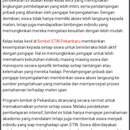
pendekatan ini adalah kelas-kelas kecil yang menciptakan
lingkungan pembelajaran yang lebih intim, serta pendampingan
pribadi yang diberikan oleh pengajar berpengalaman. Dengan
demikian, siswa tidak hanya memiliki akses lebih langsung kepada
materi, tetapi juga mendapatkan bimbingan individu yang
memungkinkan mereka mengatasi kesulitan dengan lebih mudah.
Kelas-kelas kecil di
Bimbel STIN Pekanbaru
memberikan
kesempatan kepada setiap siswa untuk berinteraksi lebih aktif
dengan pengajar. Hal ini memungkinkan pengajar untuk lebih
memahami kebutuhan individu masing-masing siswa dan
merespons secara spesifik terhadap setiap tantangan atau
kelemahan yang mereka hadapi. Pendampingan pribadi dari
pengajar berpengalaman memberikan siswa akses langsung ke
sumber pengetahuan yang memadai dan mempercepat proses
pemahaman terhadap materi ujian.
Program bimbel di Pekanbaru dirancang secara cermat untuk
memaksimalkan potensi setiap siswa. Melalui pendekatan
pembelajaran intensif, bimbel ini tidak hanya mengejar pemahaman
akademis yang mendalam tetapi juga membentuk siswa menjadi
individu yang siap menghadapi ujian STIN. Siswa diberdayakan