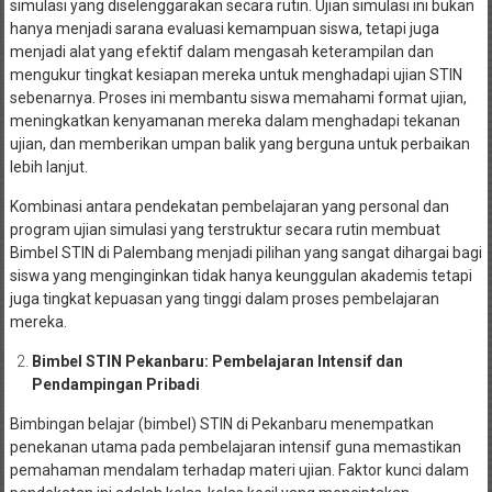
simulasi yang diselenggarakan secara rutin. Ujian simulasi ini bukan
hanya menjadi sarana evaluasi kemampuan siswa, tetapi juga
menjadi alat yang efektif dalam mengasah keterampilan dan
mengukur tingkat kesiapan mereka untuk menghadapi ujian STIN
sebenarnya. Proses ini membantu siswa memahami format ujian,
meningkatkan kenyamanan mereka dalam menghadapi tekanan
ujian, dan memberikan umpan balik yang berguna untuk perbaikan
lebih lanjut.
Kombinasi antara pendekatan pembelajaran yang personal dan
program ujian simulasi yang terstruktur secara rutin membuat
Bimbel STIN di Palembang menjadi pilihan yang sangat dihargai bagi
siswa yang menginginkan tidak hanya keunggulan akademis tetapi
juga tingkat kepuasan yang tinggi dalam proses pembelajaran
mereka.
Bimbel STIN Pekanbaru: Pembelajaran Intensif dan
Pendampingan Pribadi
Bimbingan belajar (bimbel) STIN di Pekanbaru menempatkan
penekanan utama pada pembelajaran intensif guna memastikan
pemahaman mendalam terhadap materi ujian. Faktor kunci dalam