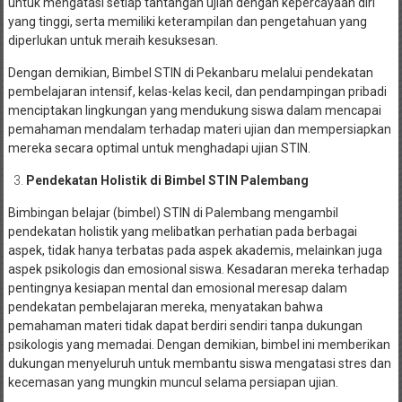
untuk mengatasi setiap tantangan ujian dengan kepercayaan diri
yang tinggi, serta memiliki keterampilan dan pengetahuan yang
diperlukan untuk meraih kesuksesan.
Dengan demikian, Bimbel STIN di Pekanbaru melalui pendekatan
pembelajaran intensif, kelas-kelas kecil, dan pendampingan pribadi
menciptakan lingkungan yang mendukung siswa dalam mencapai
pemahaman mendalam terhadap materi ujian dan mempersiapkan
mereka secara optimal untuk menghadapi ujian STIN.
Pendekatan Holistik di Bimbel STIN Palembang
Bimbingan belajar (bimbel) STIN di Palembang mengambil
pendekatan holistik yang melibatkan perhatian pada berbagai
aspek, tidak hanya terbatas pada aspek akademis, melainkan juga
aspek psikologis dan emosional siswa. Kesadaran mereka terhadap
pentingnya kesiapan mental dan emosional meresap dalam
pendekatan pembelajaran mereka, menyatakan bahwa
pemahaman materi tidak dapat berdiri sendiri tanpa dukungan
psikologis yang memadai. Dengan demikian, bimbel ini memberikan
dukungan menyeluruh untuk membantu siswa mengatasi stres dan
kecemasan yang mungkin muncul selama persiapan ujian.