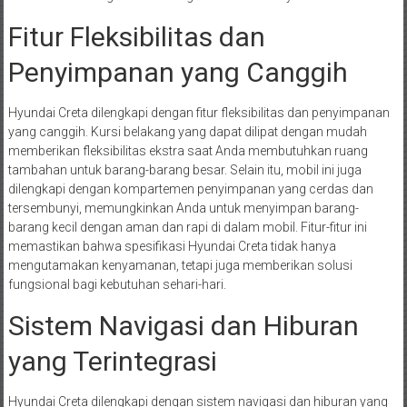
Fitur Fleksibilitas dan
Penyimpanan yang Canggih
Hyundai Creta dilengkapi dengan fitur fleksibilitas dan penyimpanan
yang canggih. Kursi belakang yang dapat dilipat dengan mudah
memberikan fleksibilitas ekstra saat Anda membutuhkan ruang
tambahan untuk barang-barang besar. Selain itu, mobil ini juga
dilengkapi dengan kompartemen penyimpanan yang cerdas dan
tersembunyi, memungkinkan Anda untuk menyimpan barang-
barang kecil dengan aman dan rapi di dalam mobil. Fitur-fitur ini
memastikan bahwa spesifikasi Hyundai Creta tidak hanya
mengutamakan kenyamanan, tetapi juga memberikan solusi
fungsional bagi kebutuhan sehari-hari.
Sistem Navigasi dan Hiburan
yang Terintegrasi
Hyundai Creta dilengkapi dengan sistem navigasi dan hiburan yang