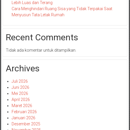
Lebih Luas dan Terang
Cara Menghindari Ruang Sisa yang Tidak Terpakai Saat
Menyusun Tata Letak Rumah
Recent Comments
Tidak ada komentar untuk ditampilkan.
Archives
Juli 2026
Juni 2026
Mei 2026
April 2026
Maret 2026
Februari 2026
Januari 2026
Desember 2025