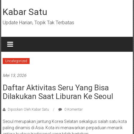
Lompat
ke
Kabar Satu
konten
Update Harian, Topik Tak Terbatas
Uncategorized
Mei 13, 2026
Daftar Aktivitas Seru Yang Bisa
Dilakukan Saat Liburan Ke Seoul
Diposkan Oleh:Kabar Satu
0 Komentar
Seoul merupakan jantung Korea Selatan sekaligus salah satu kota
paling dinamis di Asia. Kota ini menawarkan perpaduan menarik