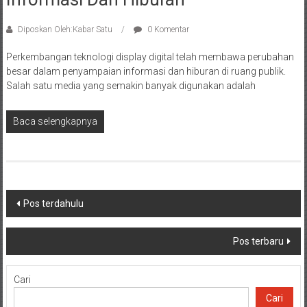
Diposkan Oleh:Kabar Satu
0 Komentar
Perkembangan teknologi display digital telah membawa perubahan
besar dalam penyampaian informasi dan hiburan di ruang publik.
Salah satu media yang semakin banyak digunakan adalah
Baca selengkapnya
Navigasi
Pos terdahulu
pos
Pos terbaru
Cari
Cari