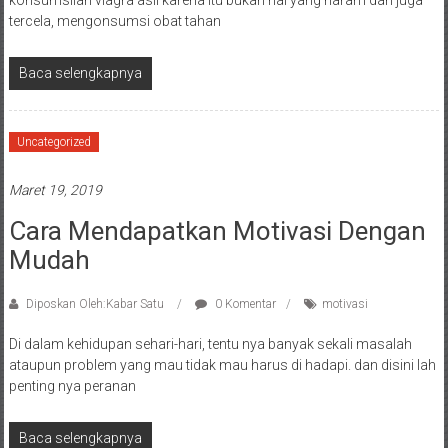
konsumsilah viagra asli karena itu bukan hal yang haram dan juga
tercela, mengonsumsi obat tahan
Baca selengkapnya
Uncategorized
Maret 19, 2019
Cara Mendapatkan Motivasi Dengan
Mudah
Diposkan Oleh:Kabar Satu
0 Komentar
motivasi
Di dalam kehidupan sehari-hari, tentu nya banyak sekali masalah
ataupun problem yang mau tidak mau harus di hadapi. dan disini lah
penting nya peranan
Baca selengkapnya