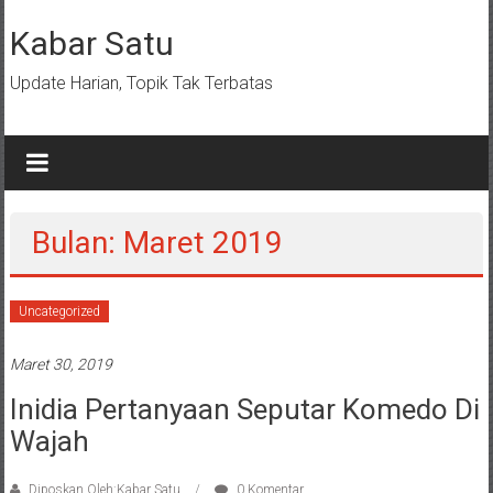
Lompat
ke
Kabar Satu
konten
Update Harian, Topik Tak Terbatas
Bulan: Maret 2019
Uncategorized
Maret 30, 2019
Inidia Pertanyaan Seputar Komedo Di
Wajah
Diposkan Oleh:Kabar Satu
0 Komentar