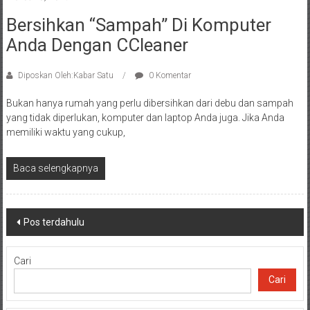
Bersihkan “Sampah” Di Komputer
Anda Dengan CCleaner
Diposkan Oleh:Kabar Satu
0 Komentar
Bukan hanya rumah yang perlu dibersihkan dari debu dan sampah
yang tidak diperlukan, komputer dan laptop Anda juga. Jika Anda
memiliki waktu yang cukup,
Baca selengkapnya
Navigasi
Pos terdahulu
pos
Cari
Cari