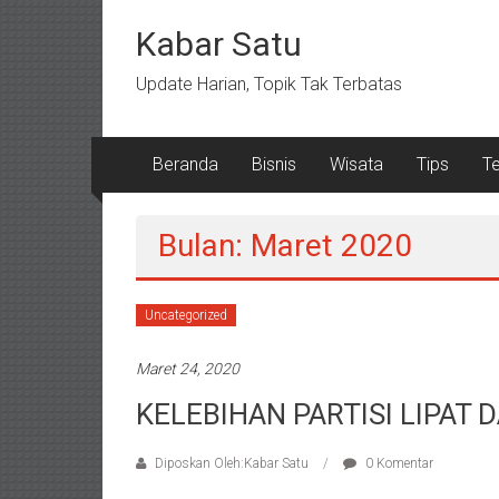
Lompat
ke
Kabar Satu
konten
Update Harian, Topik Tak Terbatas
Beranda
Bisnis
Wisata
Tips
T
Bulan: Maret 2020
Uncategorized
Maret 24, 2020
KELEBIHAN PARTISI LIPAT
Diposkan Oleh:Kabar Satu
0 Komentar