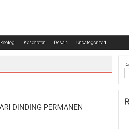
eknologi
Kesehatan
Desain
Uncategorized
Ca
R
 DARI DINDING PERMANEN