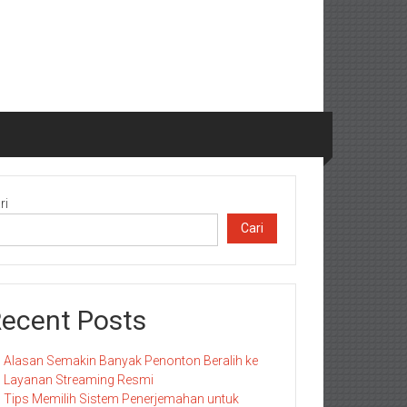
ri
Cari
ecent Posts
Alasan Semakin Banyak Penonton Beralih ke
Layanan Streaming Resmi
Tips Memilih Sistem Penerjemahan untuk