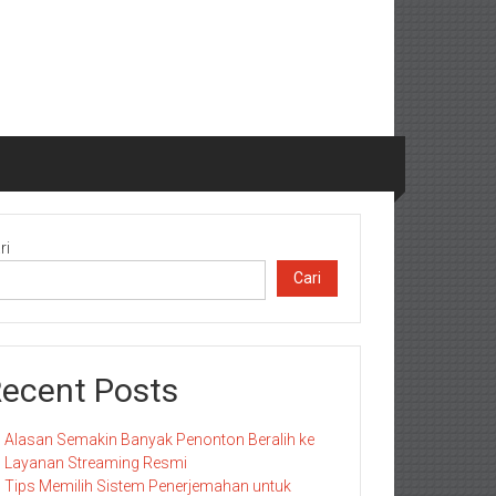
ri
Cari
ecent Posts
Alasan Semakin Banyak Penonton Beralih ke
Layanan Streaming Resmi
Tips Memilih Sistem Penerjemahan untuk