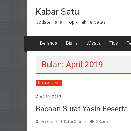
Lompat
ke
Kabar Satu
konten
Update Harian, Topik Tak Terbatas
Beranda
Bisnis
Wisata
Tips
T
Bulan: April 2019
Uncategorized
April 20, 2019
Bacaan Surat Yasin Beserta
Diposkan Oleh:Kabar Satu
0 Komentar