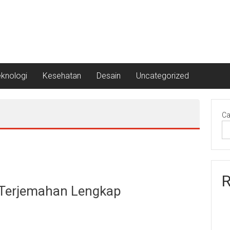
eknologi
Kesehatan
Desain
Uncategorized
Ca
R
 Terjemahan Lengkap