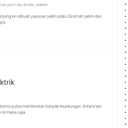
mah yatim dan dhuafa
,
sedekah
unjung ke sebuah yayasan yatim piatu Dirumah yatim dan
aya
ktrik
 bisnis pulsa memberikan banyak keuntungan. Antara lain
 di mana saja.