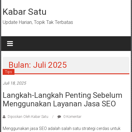
Lompat
ke
Kabar Satu
konten
Update Harian, Topik Tak Terbatas
Bulan: Juli 2025
Tips
Juli 18, 2025
Langkah-Langkah Penting Sebelum
Menggunakan Layanan Jasa SEO
Diposkan Oleh:Kabar Satu
0 Komentar
Menggunakan jasa SEO adalah salah satu strategi cerdas untuk