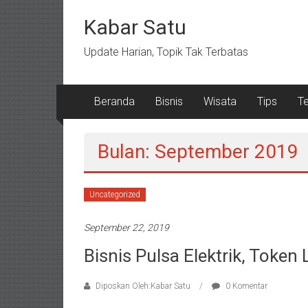
Lompat
ke
Kabar Satu
konten
Update Harian, Topik Tak Terbatas
Beranda
Bisnis
Wisata
Tips
T
Bulan: September 2019
Uncategorized
September 22, 2019
Bisnis Pulsa Elektrik, Token
Diposkan Oleh:Kabar Satu
0 Komentar