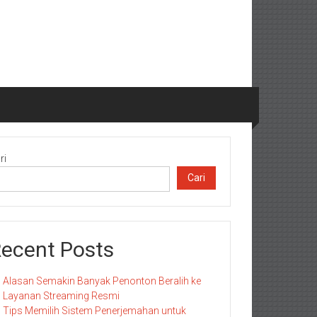
ri
Cari
ecent Posts
Alasan Semakin Banyak Penonton Beralih ke
Layanan Streaming Resmi
Tips Memilih Sistem Penerjemahan untuk