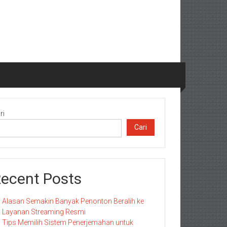
ri
Cari
ecent Posts
Alasan Semakin Banyak Penonton Beralih ke
Layanan Streaming Resmi
Tips Memilih Sistem Penerjemahan untuk