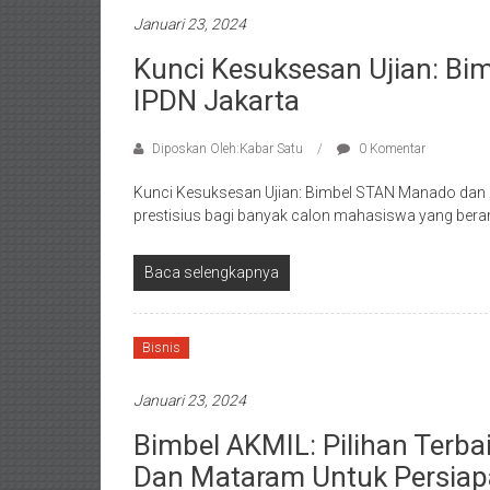
Januari 23, 2024
Kunci Kesuksesan Ujian: B
IPDN Jakarta
Diposkan Oleh:Kabar Satu
0 Komentar
Kunci Kesuksesan Ujian: Bimbel STAN Manado dan B
prestisius bagi banyak calon mahasiswa yang beram
Baca selengkapnya
Bisnis
Januari 23, 2024
Bimbel AKMIL: Pilihan Terba
Dan Mataram Untuk Persiap