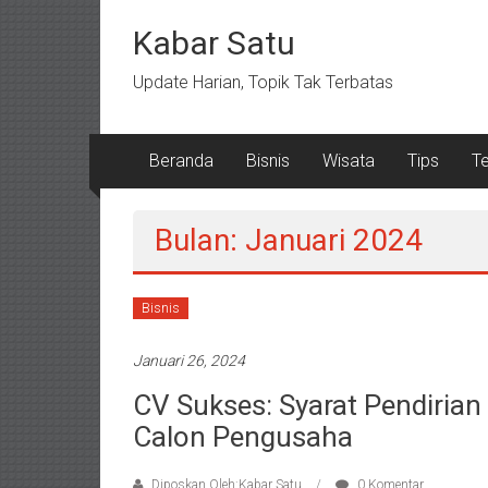
Lompat
ke
Kabar Satu
konten
Update Harian, Topik Tak Terbatas
Beranda
Bisnis
Wisata
Tips
T
Bulan: Januari 2024
Bisnis
Januari 26, 2024
CV Sukses: Syarat Pendiria
Calon Pengusaha
Diposkan Oleh:Kabar Satu
0 Komentar